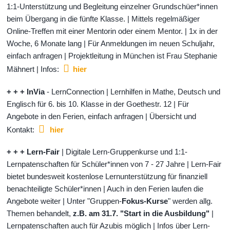
1:1-Unterstützung und Begleitung einzelner Grundschüer*innen
beim Übergang in die fünfte Klasse. | Mittels regelmäßiger
Online-Treffen mit einer Mentorin oder einem Mentor. | 1x in der
Woche, 6 Monate lang | Für Anmeldungen im neuen Schuljahr,
einfach anfragen | Projektleitung in München ist Frau Stephanie
Mähnert | Infos:
hier
+ + + InVia
- LernConnection | Lernhilfen in Mathe, Deutsch und
Englisch für 6. bis 10. Klasse in der Goethestr. 12 | Für
Angebote in den Ferien, einfach anfragen | Übersicht und
Kontakt:
hier
+ + + Lern-Fair
| Digitale Lern-Gruppenkurse und 1:1-
Lernpatenschaften für Schüler*innen von 7 - 27 Jahre | Lern-Fair
bietet bundesweit kostenlose Lernunterstützung für finanziell
benachteiligte Schüler*innen | Auch in den Ferien laufen die
Angebote weiter | Unter "Gruppen-
Fokus-Kurse
" werden allg.
Themen behandelt,
z.B. am 31.7. "Start in die Ausbildung"
|
Lernpatenschaften auch für Azubis möglich | Infos über Lern-